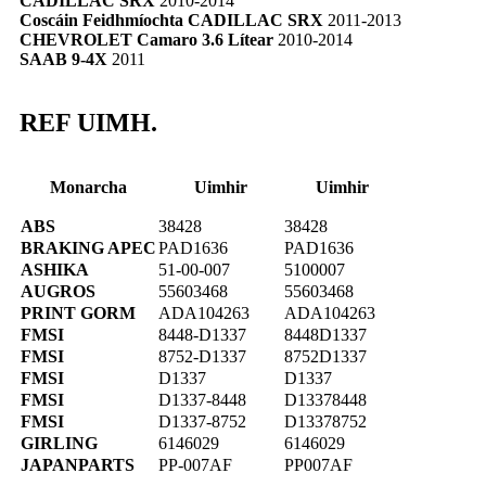
CADILLAC SRX
2010-2014
Coscáin Feidhmíochta CADILLAC SRX
2011-2013
CHEVROLET Camaro 3.6 Lítear
2010-2014
SAAB 9-4X
2011
REF UIMH.
Monarcha
Uimhir
Uimhir
ABS
38428
38428
BRAKING APEC
PAD1636
PAD1636
ASHIKA
51-00-007
5100007
AUGROS
55603468
55603468
PRINT GORM
ADA104263
ADA104263
FMSI
8448-D1337
8448D1337
FMSI
8752-D1337
8752D1337
FMSI
D1337
D1337
FMSI
D1337-8448
D13378448
FMSI
D1337-8752
D13378752
GIRLING
6146029
6146029
JAPANPARTS
PP-007AF
PP007AF