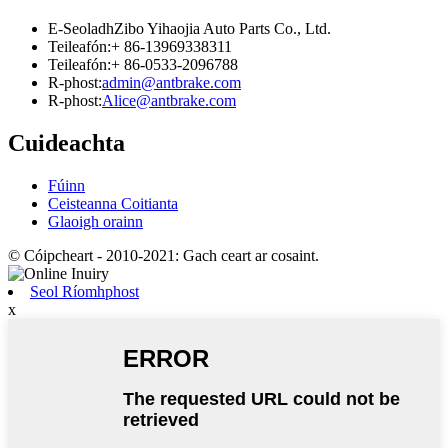
E-Seoladh
Zibo Yihaojia Auto Parts Co., Ltd.
Teileafón:
+ 86-13969338311
Teileafón:
+ 86-0533-2096788
R-phost:
admin@antbrake.com
R-phost:
Alice@antbrake.com
Cuideachta
Fúinn
Ceisteanna Coitianta
Glaoigh orainn
© Cóipcheart - 2010-2021: Gach ceart ar cosaint.
Seol Ríomhphost
x