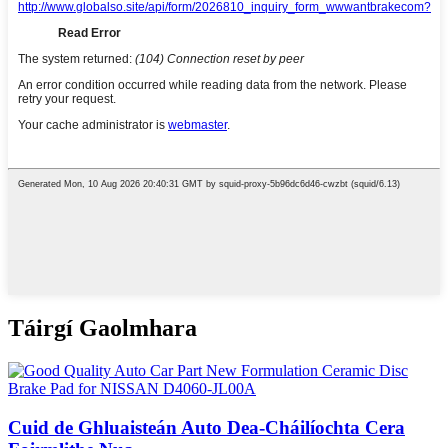
Táirgí Gaolmhara
Cuid de Ghluaisteán Auto Dea-Cháilíochta Cera