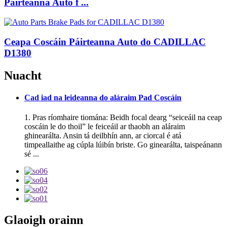
Páirteanna Auto f ...
Ceapa Coscáin Páirteanna Auto do CADILLAC
D1380
Nuacht
Cad iad na leideanna do aláraim Pad Coscáin
1. Pras ríomhaire tiomána: Beidh focal dearg “seiceáil na ceap
coscáin le do thoil” le feiceáil ar thaobh an aláraim
ghinearálta. Ansin tá deilbhín ann, ar ciorcal é atá
timpeallaithe ag cúpla lúibín briste. Go ginearálta, taispeánann
sé ...
Glaoigh orainn