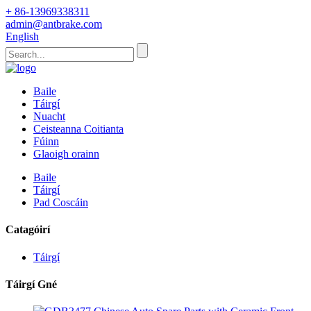
+ 86-13969338311
admin@antbrake.com
English
Baile
Táirgí
Nuacht
Ceisteanna Coitianta
Fúinn
Glaoigh orainn
Baile
Táirgí
Pad Coscáin
Catagóirí
Táirgí
Táirgí Gné