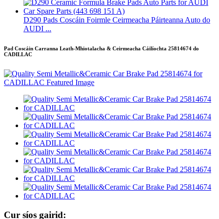
D290 Pads Coscáin Foirmle Ceirmeacha Páirteanna Auto do
AUDI ...
Pad Coscáin Carranna Leath-Mhiotalacha & Ceirmeacha Cáilíochta 25814674 do
CADILLAC
Cur síos gairid: