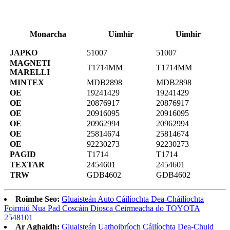
Monarcha
Uimhir
Uimhir
JAPKO
51007
51007
MAGNETI
T1714MM
T1714MM
MARELLI
MINTEX
MDB2898
MDB2898
OE
19241429
19241429
OE
20876917
20876917
OE
20916095
20916095
OE
20962994
20962994
OE
25814674
25814674
OE
92230273
92230273
PAGID
T1714
T1714
TEXTAR
2454601
2454601
TRW
GDB4602
GDB4602
Roimhe Seo:
Gluaisteán Auto Cáilíochta Dea-Cháilíochta
Foirmiú Nua Pad Coscáin Diosca Ceirmeacha do TOYOTA
2548101
Ar Aghaidh:
Gluaisteán Uathoibríoch Cáilíochta Dea-Chuid