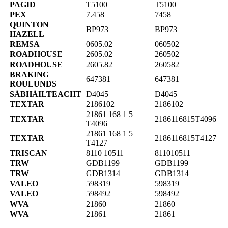
PAGID
T5100
T5100
PEX
7.458
7458
QUINTON
BP973
BP973
HAZELL
REMSA
0605.02
060502
ROADHOUSE
2605.02
260502
ROADHOUSE
2605.82
260582
BRAKING
647381
647381
ROULUNDS
SÁBHÁILTEACHT
D4045
D4045
TEXTAR
2186102
2186102
21861 168 1 5
TEXTAR
2186116815T4096
T4096
21861 168 1 5
TEXTAR
2186116815T4127
T4127
TRISCAN
8110 10511
811010511
TRW
GDB1199
GDB1199
TRW
GDB1314
GDB1314
VALEO
598319
598319
VALEO
598492
598492
WVA
21860
21860
WVA
21861
21861