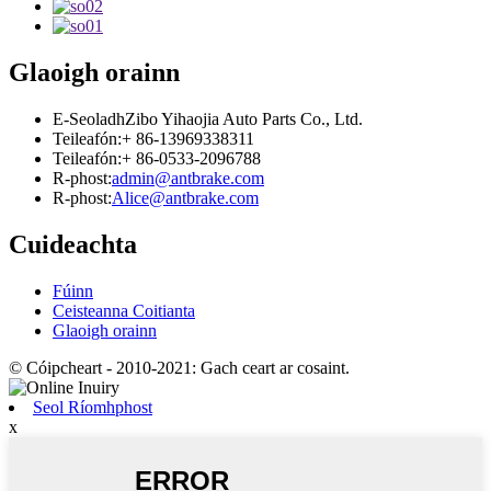
Glaoigh orainn
E-Seoladh
Zibo Yihaojia Auto Parts Co., Ltd.
Teileafón:
+ 86-13969338311
Teileafón:
+ 86-0533-2096788
R-phost:
admin@antbrake.com
R-phost:
Alice@antbrake.com
Cuideachta
Fúinn
Ceisteanna Coitianta
Glaoigh orainn
© Cóipcheart - 2010-2021: Gach ceart ar cosaint.
Seol Ríomhphost
x