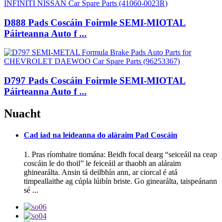
D888 Pads Coscáin Foirmle SEMI-MIOTAL
Páirteanna Auto f ...
D797 Pads Coscáin Foirmle SEMI-MIOTAL
Páirteanna Auto f ...
Nuacht
Cad iad na leideanna do aláraim Pad Coscáin
1. Pras ríomhaire tiomána: Beidh focal dearg “seiceáil na ceap
coscáin le do thoil” le feiceáil ar thaobh an aláraim
ghinearálta. Ansin tá deilbhín ann, ar ciorcal é atá
timpeallaithe ag cúpla lúibín briste. Go ginearálta, taispeánann
sé ...