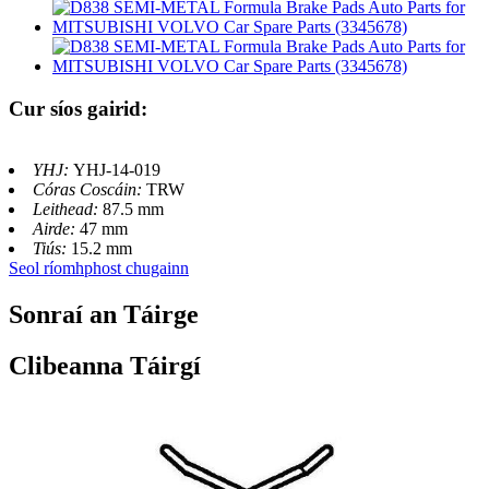
Cur síos gairid:
YHJ:
YHJ-14-019
Córas Coscáin:
TRW
Leithead:
87.5 mm
Airde:
47 mm
Tiús:
15.2 mm
Seol ríomhphost chugainn
Sonraí an Táirge
Clibeanna Táirgí