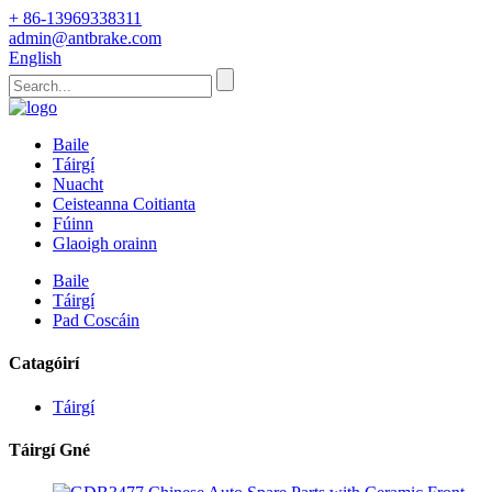
+ 86-13969338311
admin@antbrake.com
English
Baile
Táirgí
Nuacht
Ceisteanna Coitianta
Fúinn
Glaoigh orainn
Baile
Táirgí
Pad Coscáin
Catagóirí
Táirgí
Táirgí Gné