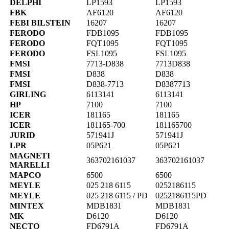
DELPHI
LP1593
LP1593
FBK
AF6120
AF6120
FEBI BILSTEIN
16207
16207
FERODO
FDB1095
FDB1095
FERODO
FQT1095
FQT1095
FERODO
FSL1095
FSL1095
FMSI
7713-D838
7713D838
FMSI
D838
D838
FMSI
D838-7713
D8387713
GIRLING
6113141
6113141
HP
7100
7100
ICER
181165
181165
ICER
181165-700
181165700
JURID
571941J
571941J
LPR
05P621
05P621
MAGNETI
363702161037
363702161037
MARELLI
MAPCO
6500
6500
MEYLE
025 218 6115
0252186115
MEYLE
025 218 6115 / PD
0252186115PD
MINTEX
MDB1831
MDB1831
MK
D6120
D6120
NECTO
FD6791A
FD6791A