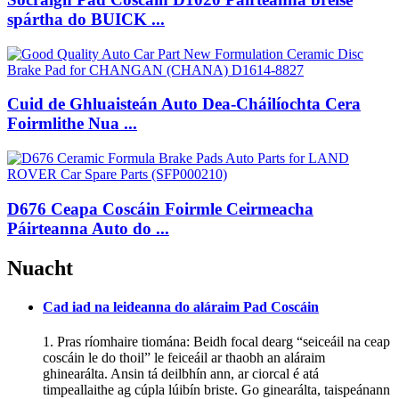
spártha do BUICK ...
Cuid de Ghluaisteán Auto Dea-Cháilíochta Cera
Foirmlithe Nua ...
D676 Ceapa Coscáin Foirmle Ceirmeacha
Páirteanna Auto do ...
Nuacht
Cad iad na leideanna do aláraim Pad Coscáin
1. Pras ríomhaire tiomána: Beidh focal dearg “seiceáil na ceap
coscáin le do thoil” le feiceáil ar thaobh an aláraim
ghinearálta. Ansin tá deilbhín ann, ar ciorcal é atá
timpeallaithe ag cúpla lúibín briste. Go ginearálta, taispeánann