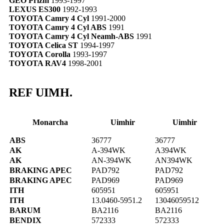
GEO Prizm
1993-1997
LEXUS ES300
1992-1993
TOYOTA Camry 4 Cyl
1991-2000
TOYOTA Camry 4 Cyl ABS
1991
TOYOTA Camry 4 Cyl Neamh-ABS
1991
TOYOTA Celica ST
1994-1997
TOYOTA Corolla
1993-1997
TOYOTA RAV4
1998-2001
REF UIMH.
Monarcha
Uimhir
Uimhir
ABS
36777
36777
AK
A-394WK
A394WK
AK
AN-394WK
AN394WK
BRAKING APEC
PAD792
PAD792
BRAKING APEC
PAD969
PAD969
ITH
605951
605951
ITH
13.0460-5951.2
13046059512
BARUM
BA2116
BA2116
BENDIX
572333
572333